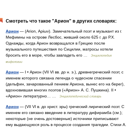
Смотреть что такое "Арион" в других словарях:
Арион
— (Arion, Αρίων). Замечательный поэт и музыкант из г.
Мефимны на острове Лесбос, живший около 625 г. до Р.Х.
Однажды, когда Арион возвращался в Грецию после
музыкального путешествия по Сицилии, матросы хотели
бросить его в море, чтобы завладеть его …
Энциклопедия
мифологии
Арион
— I • Арион (VII VI вв. до н. э.), древнегреческий поэт, с
именем которого связана легенда о чудесном спасении
(дельфин, зачарованный пением Ариона, вынес его на берег),
вдохновившая многих поэтов («Арион» А. С. Пушкина). II •
«Арион» литературно… …
Энциклопедический словарь
Арион
— (VII VI в. до христ. эры) греческий лирический поэт. С
именем его связано введение в литературу дифирамба (см.);
некоторые (не очень достоверные) источники приписывают
ему выдающуюся роль в процессе создания трагедии. Стихи А.