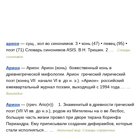
арион
— сущ., кол во синонимов: 3 • конь (47) • певец (95) •
поэт (71) Словарь синонимов ASIS. В.Н. Тришин. 2 …
Словарь
синонимов
Арион
— Арион: Арион (конь) божественный конь в
древнегреческой мифологии. Арион греческий лирический
поэт (конец VII начало VI в. до н. э.). «Арион» российский
ежеквартальный журнал поэзии, выходящий с 1994 года.… …
Википедия
Арион
— (греч. Ario(n)) 1. Знаменитый в древности греческий
поэт (VII VI вв. до н.э.), родом из Митилены на о ве Лесбос,
большую часть жизни провел при дворе тирана Коринфа
Периандра. Ему приписывали создание дифирамбов, которые
стали исполняться… …
Античный мир. Словарь-справочник.