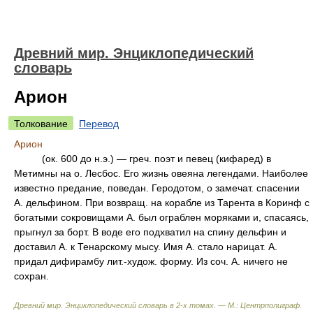
Древний мир. Энциклопедический
словарь
Арион
Толкование
Перевод
Арион
(ок. 600 до н.э.) — греч. поэт и певец (кифаред) в
Метимны на о. Лесбос. Его жизнь овеяна легендами. Наиболее
известно предание, поведан. Геродотом, о замечат. спасении
А. дельфином. При возвращ. на корабле из Тарента в Коринф с
богатыми сокровищами А. был ограблен моряками и, спасаясь,
прыгнул за борт. В воде его подхватил на спину дельфин и
доставил А. к Тенарскому мысу. Имя А. стало нарицат. А.
придал дифирамбу лит.-худож. форму. Из соч. А. ничего не
сохран.
Древний мир. Энциклопедический словарь в 2-х томах. — М.: Центрполиграф
.