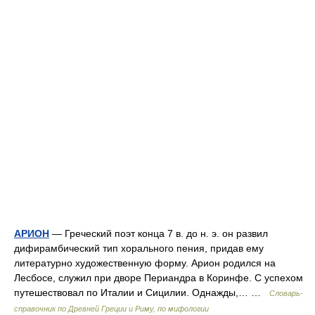
АРИОН
— Греческий поэт конца 7 в. до н. э. он развил
дифирамбический тип хорального пения, придав ему
литературно художественную форму. Арион родился на
Лесбосе, служил при дворе Периандра в Коринфе. С успехом
путешествовал по Италии и Сицилии. Однажды,… …
Cловарь-
справочник по Древней Греции и Риму, по мифологии