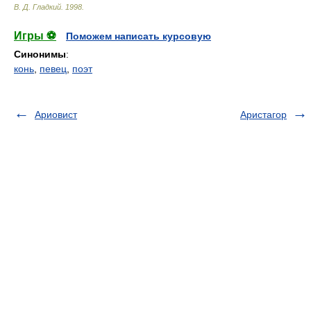
В. Д. Гладкий
.
1998
.
Игры ⚽
Поможем написать курсовую
Синонимы
:
конь
,
певец
,
поэт
Ариовист
Аристагор