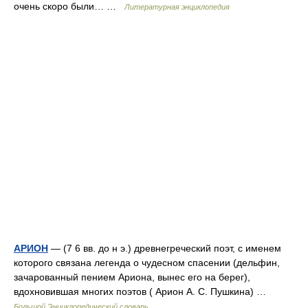
очень скоро были… …
Литературная энциклопедия
АРИОН
— (7 6 вв. до н э.) древнегреческий поэт, с именем
которого связана легенда о чудесном спасении (дельфин,
зачарованный пением Ариона, вынес его на берег),
вдохновившая многих поэтов ( Арион А. С. Пушкина) …
Большой Энциклопедический словарь