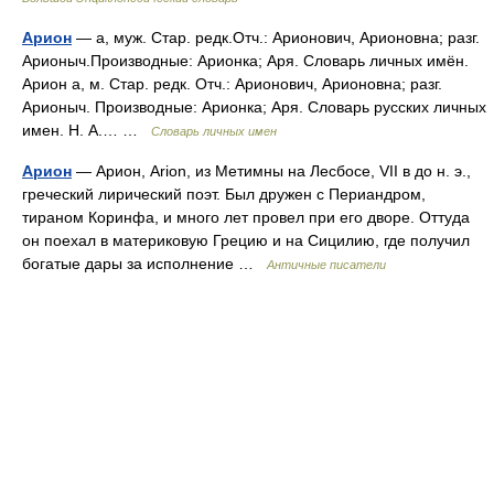
Арион
— а, муж. Стар. редк.Отч.: Арионович, Арионовна; разг.
Арионыч.Производные: Арионка; Аря. Словарь личных имён.
Арион а, м. Стар. редк. Отч.: Арионович, Арионовна; разг.
Арионыч. Производные: Арионка; Аря. Словарь русских личных
имен. Н. А.… …
Словарь личных имен
Арион
— Арион, Arion, из Метимны на Лесбосе, VII в до н. э.,
греческий лирический поэт. Был дружен с Периандром,
тираном Коринфа, и много лет провел при его дворе. Оттуда
он поехал в материковую Грецию и на Сицилию, где получил
богатые дары за исполнение …
Античные писатели