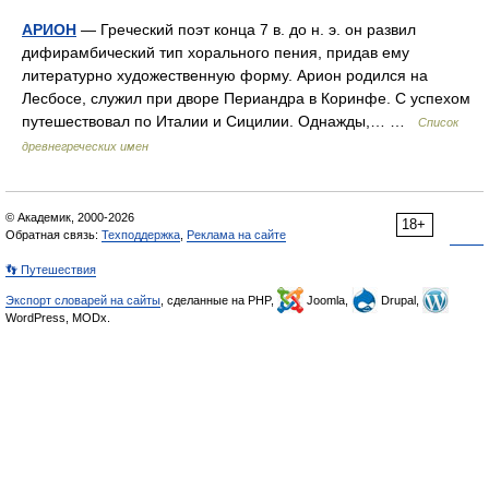
АРИОН
— Греческий поэт конца 7 в. до н. э. он развил
дифирамбический тип хорального пения, придав ему
литературно художественную форму. Арион родился на
Лесбосе, служил при дворе Периандра в Коринфе. С успехом
путешествовал по Италии и Сицилии. Однажды,… …
Список
древнегреческих имен
© Академик, 2000-2026
18+
Обратная связь:
Техподдержка
,
Реклама на сайте
👣 Путешествия
Экспорт словарей на сайты
, сделанные на PHP,
Joomla,
Drupal,
WordPress, MODx.